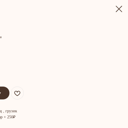
"
у
ц , грузик
р + 250₽